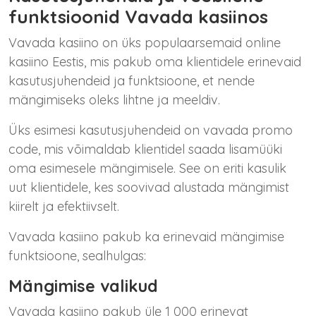
funktsioonid Vavada kasiinos
Vavada kasiino on üks populaarsemaid online
kasiino Eestis, mis pakub oma klientidele erinevaid
kasutusjuhendeid ja funktsioone, et nende
mängimiseks oleks lihtne ja meeldiv.
Üks esimesi kasutusjuhendeid on vavada promo
code, mis võimaldab klientidel saada lisamüüki
oma esimesele mängimisele. See on eriti kasulik
uut klientidele, kes soovivad alustada mängimist
kiirelt ja efektiivselt.
Vavada kasiino pakub ka erinevaid mängimise
funktsioone, sealhulgas:
Mängimise valikud
Vavada kasiino pakub üle 1 000 erinevat