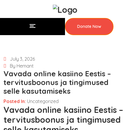
Donate Now
July 3, 2026
By Hemant
Vavada online kasiino Eestis –
tervitusboonus ja tingimused
selle kasutamiseks
Posted In:
Uncategorized
Vavada online kasiino Eestis –
tervitusboonus ja tingimused
selle kasutamiseks