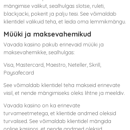
mängimise valikut, sealhulgas slotse, ruleti,
blackjacki, pokerit ja palju teisi. See võimaldab
klientidel valikuid teha, et leida oma lemmikmängu.
Müüki ja maksevahemikud
Vavada kasiino pakub erinevaid müüki ja
maksevahemikke, sealhulgas:
Visa, Mastercard, Maestro, Neteller, Skrill,
Paysafecard
See võimaldab klientidel teha makseid erinevate
viisil, et nende mängimiseks oleks lihtne ja meeldiv.
Vavada kasiino on ka erinevate
turvameetmetega, et klientide andmed oleksid
turvalised. See võimaldab klientidel mängida
online kasiinos, et nende andmed oleksid