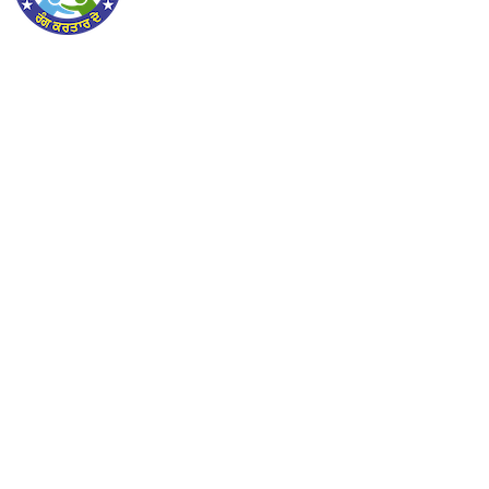
lorem ipsum dolor sit amet consectetur adipiscing
elit sed do eiusmod tempor incididunt ut labore et
lorem ipsum dolor sit amet consectetur adipiscing
elit sed do eiusmod tempor incididunt ut labore et
PAGES
About Us
Contact Us
Jobs
Post a Job
Apply for a Job