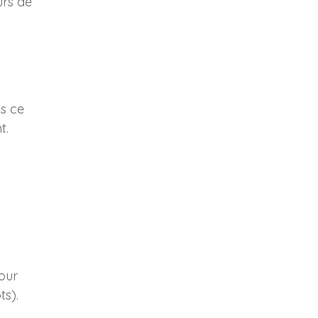
urs de
s ce
t.
tour
ts).