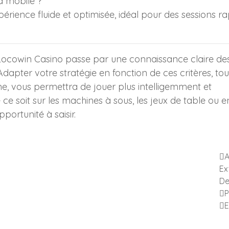
a mobile ?
érience fluide et optimisée, idéal pour des sessions ra
 Locowin Casino passe par une connaissance claire de
. Adapter votre stratégie en fonction de ces critères, to
rme, vous permettra de jouer plus intelligemment et
e soit sur les machines à sous, les jeux de table ou en
portunité à saisir.
Pages
C
About Us
Contact Us
Ex
Jobs
De
Post a Job
Apply for a Job
E
Events