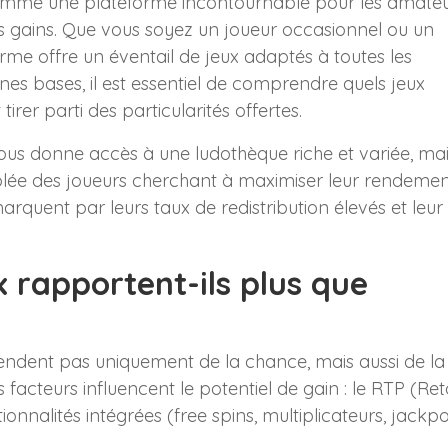
comme une plateforme incontournable pour les amate
rs gains. Que vous soyez un joueur occasionnel ou un
rme offre un éventail de jeux adaptés à toutes les
es bases, il est essentiel de comprendre quels jeux
irer parti des particularités offertes.
us donne accès à une ludothèque riche et variée, mai
 ciblée des joueurs cherchant à maximiser leur rendemen
arquent par leurs taux de redistribution élevés et leur
x rapportent-ils plus que
pendent pas uniquement de la chance, mais aussi de la
s facteurs influencent le potentiel de gain : le RTP (Re
ctionnalités intégrées (free spins, multiplicateurs, jackpo