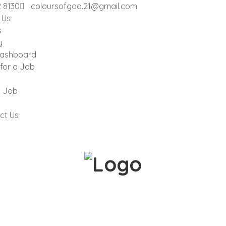
2 8130
coloursofgod.21@gmail.com
 Us
s
y
ashboard
for a Job
a Job
ct Us
Donate Now