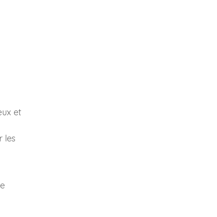
eux et
 les
te