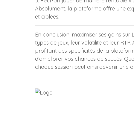
5. Peut-on jouer de manière rentable vi
Absolument, la plateforme offre une exp
et ciblées.
En conclusion, maximiser ses gains sur
types de jeux, leur volatilité et leur RTP
profitant des spécificités de la platefo
d’améliorer vos chances de succès. Que c
chaque session peut ainsi devenir une op
About Coloursofgod
lorem ipsum dolor sit amet consectetur
adipiscing elit sed do eiusmod tempor