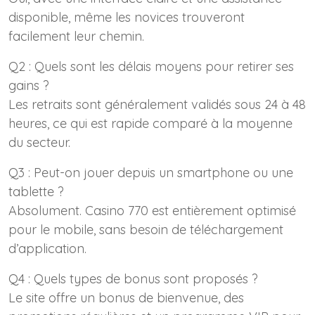
disponible, même les novices trouveront
facilement leur chemin.
Q2 : Quels sont les délais moyens pour retirer ses
gains ?
Les retraits sont généralement validés sous 24 à 48
heures, ce qui est rapide comparé à la moyenne
du secteur.
Q3 : Peut-on jouer depuis un smartphone ou une
tablette ?
Absolument. Casino 770 est entièrement optimisé
pour le mobile, sans besoin de téléchargement
d’application.
Q4 : Quels types de bonus sont proposés ?
Le site offre un bonus de bienvenue, des