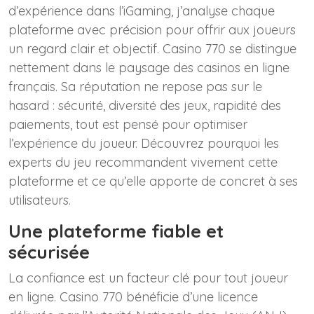
d’expérience dans l’iGaming, j’analyse chaque
plateforme avec précision pour offrir aux joueurs
un regard clair et objectif. Casino 770 se distingue
nettement dans le paysage des casinos en ligne
français. Sa réputation ne repose pas sur le
hasard : sécurité, diversité des jeux, rapidité des
paiements, tout est pensé pour optimiser
l’expérience du joueur. Découvrez pourquoi les
experts du jeu recommandent vivement cette
plateforme et ce qu’elle apporte de concret à ses
utilisateurs.
Une plateforme fiable et
sécurisée
La confiance est un facteur clé pour tout joueur
en ligne. Casino 770 bénéficie d’une licence