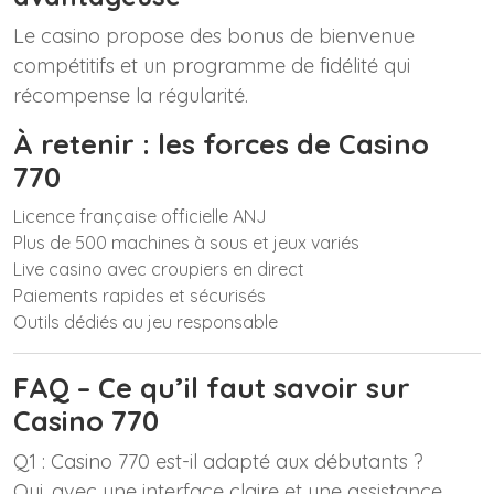
Le casino propose des bonus de bienvenue
compétitifs et un programme de fidélité qui
récompense la régularité.
À retenir : les forces de Casino
770
Licence française officielle ANJ
Plus de 500 machines à sous et jeux variés
Live casino avec croupiers en direct
Paiements rapides et sécurisés
Outils dédiés au jeu responsable
FAQ – Ce qu’il faut savoir sur
Casino 770
Q1 : Casino 770 est-il adapté aux débutants ?
Oui, avec une interface claire et une assistance