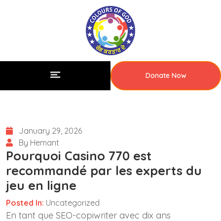
Donate Now
January 29, 2026
By Hemant
Pourquoi Casino 770 est
recommandé par les experts du
jeu en ligne
Posted In:
Uncategorized
En tant que SEO-copiwriter avec dix ans