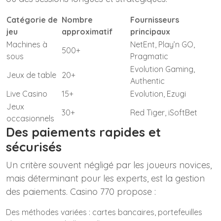
Catégorie de
Nombre
Fournisseurs
jeu
approximatif
principaux
Machines à
NetEnt, Play’n GO,
500+
sous
Pragmatic
Evolution Gaming,
Jeux de table
20+
Authentic
Live Casino
15+
Evolution, Ezugi
Jeux
30+
Red Tiger, iSoftBet
occasionnels
Des paiements rapides et
sécurisés
Un critère souvent négligé par les joueurs novices,
mais déterminant pour les experts, est la gestion
des paiements. Casino 770 propose :
Des méthodes variées : cartes bancaires, portefeuilles