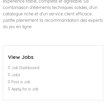
expérience fiable, complète et agréable. Sa
combinaison d’éléments techniques solides, d’un
catalogue riche et d’un service client efficace
justifie pleinement la recommandation des experts
du jeu en ligne.
View Jobs
Job Dashboard
Jobs
Post a Job
Apply for a Job