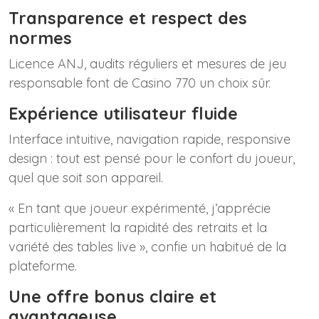
Transparence et respect des
normes
Licence ANJ, audits réguliers et mesures de jeu
responsable font de Casino 770 un choix sûr.
Expérience utilisateur fluide
Interface intuitive, navigation rapide, responsive
design : tout est pensé pour le confort du joueur,
quel que soit son appareil.
« En tant que joueur expérimenté, j’apprécie
particulièrement la rapidité des retraits et la
variété des tables live », confie un habitué de la
plateforme.
Une offre bonus claire et
avantageuse