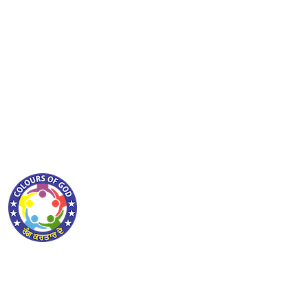
ABOUT COLOURSOFGOD
lorem ipsum dolor sit amet consectetur adipiscing