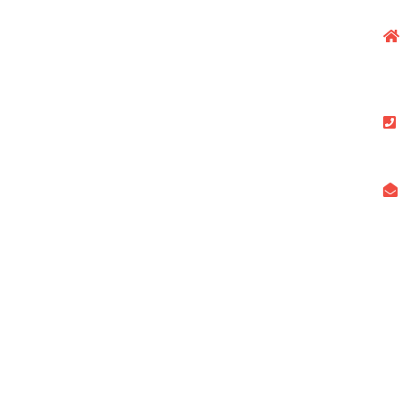
About Us
Contact Us
Jobs
Post a Job
Apply for a Job
Events
Gallery
News
r
do