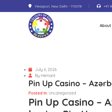
Vikaspuri, New Delhi - 110018
+91 
About
July 6, 2026
By Hemant
Pin Up Casino – Azər
Posted In:
Uncategorized
Pin Up Casino –