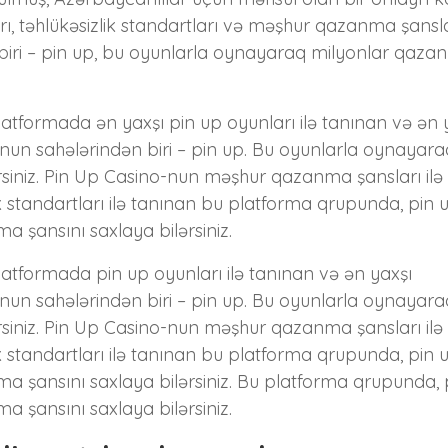
, təhlükəsizlik standartları və məşhur qazanma şanslar
 biri – pin up, bu oyunlarla oynayaraq milyonlar qaz
latformada ən yaxşı pin up oyunları ilə tanınan və ən 
un sahələrindən biri – pin up. Bu oyunlarla oynayara
siniz. Pin Up Casino-nun məşhur qazanma şansları ilə
lik standartları ilə tanınan bu platforma qrupunda, pin 
 şansını saxlaya bilərsiniz.
latformada pin up oyunları ilə tanınan və ən yaxşı
un sahələrindən biri – pin up. Bu oyunlarla oynayara
siniz. Pin Up Casino-nun məşhur qazanma şansları ilə
lik standartları ilə tanınan bu platforma qrupunda, pin 
a şansını saxlaya bilərsiniz. Bu platforma qrupunda, 
 şansını saxlaya bilərsiniz.