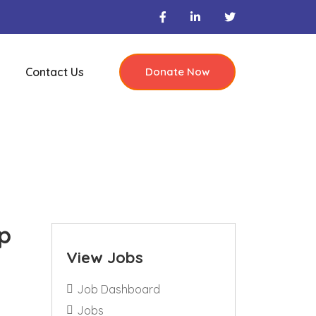
Contact Us
Donate Now
p
View Jobs
Job Dashboard
Jobs