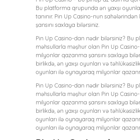
Bu platforma qrupunda ən yaxşı oyunları
tanınır. Pin Up Casino-nun sahələrindən
şansını saxlaya bilərsiniz.
Pin Up Casino-dan nədir bilərsiniz? Bu p
məhsullarla məşhur olan Pin Up Casino-n
milyonlar qazanma şansını saxlaya bilər
birlikdə, ən yaxşı oyunları və təhlükəsiz
oyunları ilə oynayaraq milyonlar qazanma
Pin Up Casino-dan nədir bilərsiniz? Bu p
məhsullarla məşhur olan Pin Up Casino-n
milyonlar qazanma şansını saxlaya bilər
birlikdə, ən yaxşı oyunları və təhlükəsiz
oyunları ilə oynayaraq milyonlar qazanm
oyunları ilə oynayaraq milyonlar qazanma