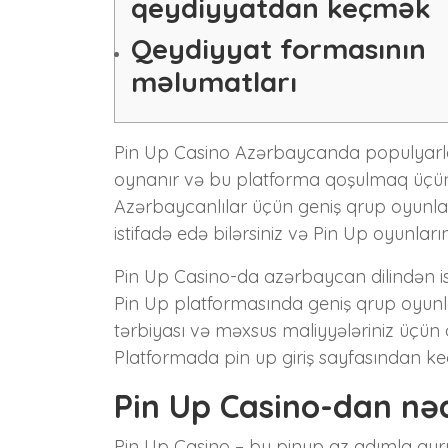
qeydiyyatdan keçmək
Qeydiyyat formasının
məlumatları
Pin Up Casino Azərbaycanda populyarla
oynanır və bu platforma qoşulmaq üçün p
Azərbaycanlılar üçün geniş qrup oyunları
istifadə edə bilərsiniz və Pin Up oyunların
Pin Up Casino-da azərbaycan dilindən ist
Pin Up platformasında geniş qrup oyunlar
tərbiyası və məxsus maliyyələriniz üçün
Platformada pin up giriş sayfasından keçə
Pin Up Casino-dan nədi
Pin Up Casino – bu pinup az adımla qur