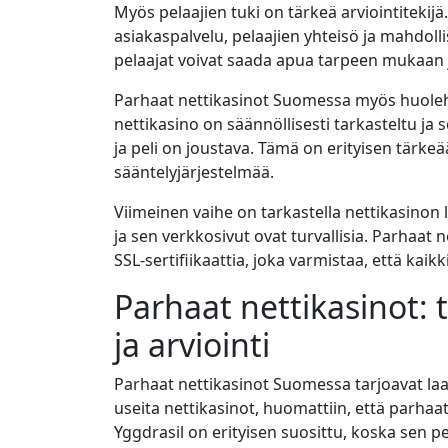
Myös pelaajien tuki on tärkeä arviointitekijä
asiakaspalvelu, pelaajien yhteisö ja mahdol
pelaajat voivat saada apua tarpeen mukaan
Parhaat nettikasinot Suomessa myös huolehti
nettikasino on säännöllisesti tarkasteltu ja 
ja peli on joustava. Tämä on erityisen tärk
sääntelyjärjestelmää.
Viimeinen vaihe on tarkastella nettikasinon 
ja sen verkkosivut ovat turvallisia. Parhaat
SSL-sertifiikaattia, joka varmistaa, että kaikk
Parhaat nettikasinot: 
ja arviointi
Parhaat nettikasinot Suomessa tarjoavat laa
useita nettikasinot, huomattiin, että parhaa
Yggdrasil on erityisen suosittu, koska sen peli