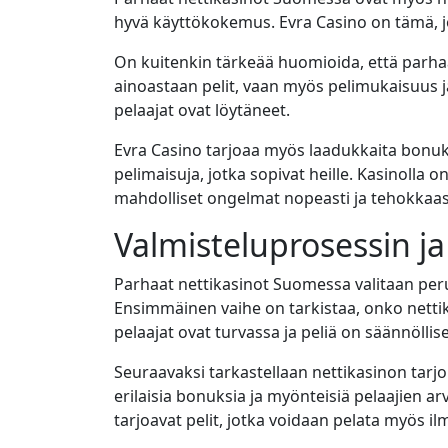
hyvä käyttökokemus. Evra Casino on tämä, jo
On kuitenkin tärkeää huomioida, että parhaa
ainoastaan pelit, vaan myös pelimukaisuus j
pelaajat ovat löytäneet.
Evra Casino tarjoaa myös laadukkaita bonuksia
pelimaisuja, jotka sopivat heille. Kasinolla 
mahdolliset ongelmat nopeasti ja tehokkaas
Valmisteluprosessin ja
Parhaat nettikasinot Suomessa valitaan perust
Ensimmäinen vaihe on tarkistaa, onko nettika
pelaajat ovat turvassa ja peliä on säännöllise
Seuraavaksi tarkastellaan nettikasinon tarjo
erilaisia bonuksia ja myönteisiä pelaajien a
tarjoavat pelit, jotka voidaan pelata myös ilm