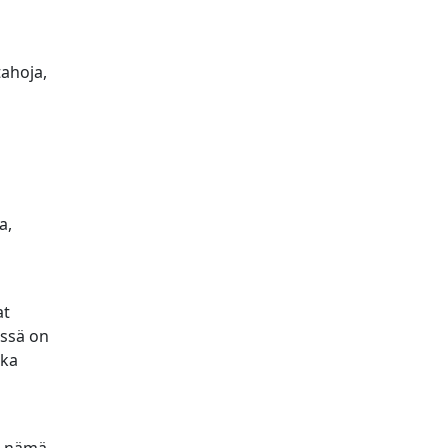
tahoja,
a,
at
issä on
oka
tä nämä