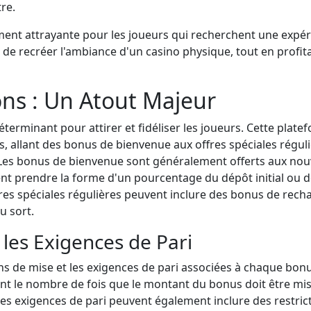
re.
rement attrayante pour les joueurs qui recherchent une expé
t de recréer l'ambiance d'un casino physique, tout en profit
ns : Un Atout Majeur
erminant pour attirer et fidéliser les joueurs. Cette plate
 allant des bonus de bienvenue aux offres spéciales réguli
 Les bonus de bienvenue sont généralement offerts aux no
ent prendre la forme d'un pourcentage du dépôt initial ou d
fres spéciales régulières peuvent inclure des bonus de rech
u sort.
 les Exigences de Pari
ns de mise et les exigences de pari associées à chaque bonu
nt le nombre de fois que le montant du bonus doit être mi
Les exigences de pari peuvent également inclure des restric