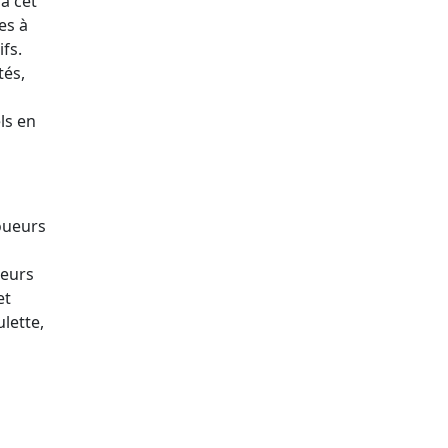
à cet
es à
fs.
tés,
ls en
oueurs
ueurs
et
lette,