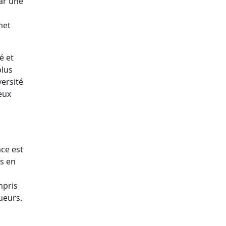
ar une
met
é et
plus
ersité
eux
ace est
os en
mpris
ueurs.