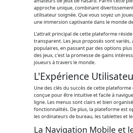
amateurs de jeux de hasard. Parmi cette pl
approche unique, combinant divertissement d
utilisateur soignée. Que vous soyez un jou
une immersion captivante dans le monde des
L'attrait principal de cette plateforme résid
transparent. Les jeux proposés sont variés, 
populaires, en passant par des options plus
des jeux, c'est la promesse de gains intéres
joueurs à travers le monde.
L'Expérience Utilisateur
Une des clés du succès de cette plateforme es
conçue pour être intuitive et facile à navig
ligne. Les menus sont clairs et bien organis
fonctionnalités. De plus, la plateforme est 
les ordinateurs de bureau, les tablettes et l
La Navigation Mobile et l