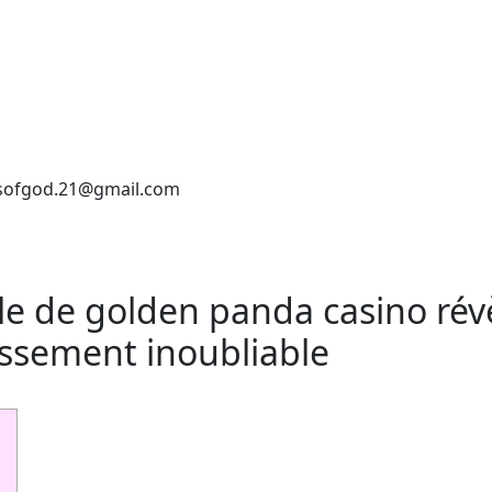
sofgod.21@gmail.com
le de golden panda casino rév
issement inoubliable