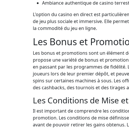
Ambiance authentique de casino terrest
L'option du casino en direct est particuliè
de jeu plus sociale et immersive. Elle perme
la commodité du jeu en ligne.
Les Bonus et Promotio
Les bonus et promotions sont un élément dét
propose une variété de bonus et promotions,
en passant par les programmes de fidélité.
joueurs lors de leur premier dépôt, et peuv
spins sur certaines machines à sous. Les of
des cashbacks, des tournois et des tirages a
Les Conditions de Mise et
Il est important de comprendre les conditio
promotion. Les conditions de mise définisse
avant de pouvoir retirer les gains obtenus. 