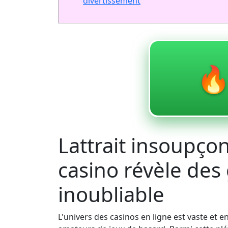
divertissement
🔥
Lattrait insoupç
casino révèle des
inoubliable
L'univers des casinos en ligne est vaste et 