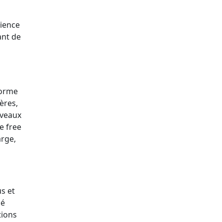
rience
ant de
forme
ères,
uveaux
e free
arge,
s et
sé
tions