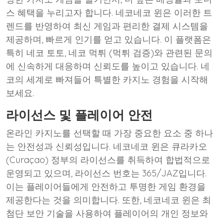
스 혜택을 누리고자 합니다. 네코네코 윈은 이러한 트
렌드를 반영하여 최신 게임과 편리한 결제 시스템을
제공하며, 빠르게 인기를 얻고 있습니다. 이 플랫폼은
특히 네코 토토, 네코 먹튀 (먹튀 검증)와 관련된 문의
에 신속하게 대응하며 신뢰도를 높이고 있습니다. 네
코의 세계로 빠져들어 특별한 카지노 경험을 시작해
보세요.
라이선스 및 플레이어 안전
온라인 카지노를 선택할 때 가장 중요한 요소 중 하나
는 안전성과 신뢰성입니다. 네코네코 윈은 큐라카오
(Curaçao) 정부의 라이선스를 취득하여 합법적으로
운영되고 있으며, 라이선스 번호는 365/JAZ입니다.
이는 플레이어들에게 안전하고 투명한 게임 환경을
제공한다는 것을 의미합니다. 또한, 네코네코 윈은 최
첨단 보안 기술을 사용하여 플레이어의 개인 정보와