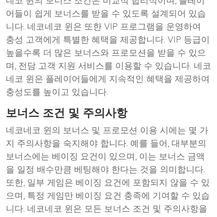
네코 윈의 보너스 조건은 비교적 합리적이며, 플레이
어들이 쉽게 보너스를 받을 수 있도록 설계되어 있습
니다. 네코네코 윈은 또한 VIP 프로그램을 운영하여
충성 고객에게 특별한 혜택을 제공합니다. VIP 등급이
높을수록 더 많은 보너스와 프로모션을 받을 수 있으
며, 전담 고객 지원 서비스를 이용할 수 있습니다. 네코
네코 윈은 플레이어들에게 지속적인 혜택을 제공하여
충성도를 높이고 있습니다.
보너스 조건 및 주의사항
네코네코 윈의 보너스 및 프로모션 이용 시에는 몇 가
지 주의사항을 숙지해야 합니다. 예를 들어, 대부분의
보너스에는 베이징 요건이 있으며, 이는 보너스 금액
을 일정 배수만큼 베팅해야 한다는 것을 의미합니다.
또한, 일부 게임은 베이징 요건에 포함되지 않을 수 있
으며, 특정 게임만 베이징 요건 충족에 기여할 수 있습
니다. 네코네코 윈은 모든 보너스 조건 및 주의사항을