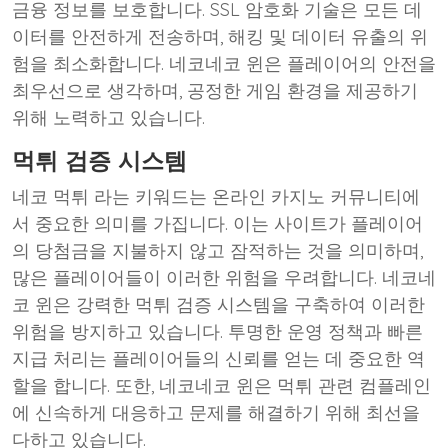
금융 정보를 보호합니다. SSL 암호화 기술은 모든 데
이터를 안전하게 전송하며, 해킹 및 데이터 유출의 위
험을 최소화합니다. 네코네코 윈은 플레이어의 안전을
최우선으로 생각하며, 공정한 게임 환경을 제공하기
위해 노력하고 있습니다.
먹튀 검증 시스템
네코 먹튀 라는 키워드는 온라인 카지노 커뮤니티에
서 중요한 의미를 가집니다. 이는 사이트가 플레이어
의 당첨금을 지불하지 않고 잠적하는 것을 의미하며,
많은 플레이어들이 이러한 위험을 우려합니다. 네코네
코 윈은 강력한 먹튀 검증 시스템을 구축하여 이러한
위험을 방지하고 있습니다. 투명한 운영 정책과 빠른
지급 처리는 플레이어들의 신뢰를 얻는 데 중요한 역
할을 합니다. 또한, 네코네코 윈은 먹튀 관련 컴플레인
에 신속하게 대응하고 문제를 해결하기 위해 최선을
다하고 있습니다.