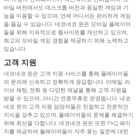
바일 버전에서도 데스크톱 버전과 동일한 게임과 기
능을 이용할 수 있으며, 언제 어디서든 편리하게 게임
을 즐길 수 있습니다. 네코네코 윈은 모바일 플레이어
들을 위해 지속적으로 웹사이트를 개선하고 있으며,
최고의 모바일 게임 경험을 제공하기 위해 노력하고
있습니다.
고객 지원
네코네코 윈은 고객 지원 서비스를 통해 플레이어들
의 문의에 신속하고 정확하게 응답합니다. 이메일, 라
이브 채팅, 전화 등 다양한 채널을 통해 고객 지원을
받을 수 있으며, 24시간 연중무휴로 운영됩니다. 네코
네코 윈의 고객 지원 담당자들은 친절하고 전문적인
지식을 갖추고 있으며, 플레이어들의 문제를 해결하기
위해 최선을 다합니다. 네코네코 윈은 또한 FAQ 페이
지를 제공하여 플레이어들이 자주 묻는 질문에 대한