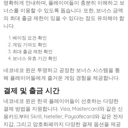
명확하게 안내하며, 플레이어들이 충분히 이해하고 보
너스를 이용할 수 있도록 돕습니다. 또한, 보너스 금액
의 최대 출금 제한이 있을 수 있다는 점도 유의해야 합
니다.
베이징 요건 확인
게임 기여도 확인
최대 출금 제한 확인
보너스 유효 기간 확인
네코네코 윈은 투명하고 공정한 보너스 시스템을 통
해 플레이어들에게 즐거운 게임 경험을 제공합니다.
결제 및 출금 시간
네코네코 윈은 한국 플레이어들이 선호하는 다양한
결제 방법을 지원합니다. Visa, Mastercard와 같은 신
용카드부터 Skrill, Neteller, Paysafecard와 같은 전자
지갑, 그리고 암호화폐까지 다양한 결제 옵션을 제공