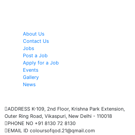
ipsum dolor sit amet consectetur adipiscing elit sed do
eiusmod tempor incididunt ut labore et
Pages
About Us
Contact Us
Jobs
Post a Job
Apply for a Job
Events
Gallery
News
Contact Us
ADDRESS
K-109, 2nd Floor, Krishna Park Extension,
Outer Ring Road, Vikaspuri, New Delhi - 110018
PHONE NO
+91 8130 72 8130
EMAIL ID
coloursofqod.21@qmail.com