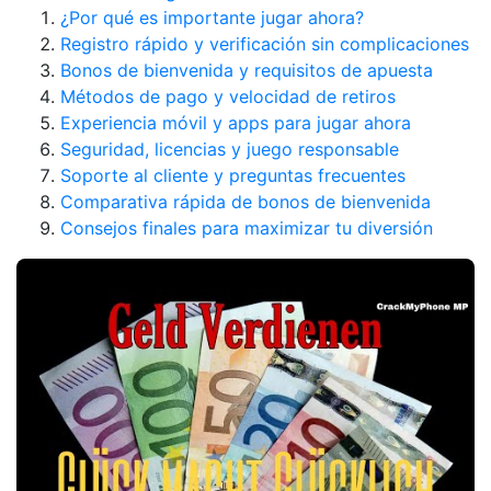
¿Por qué es importante jugar ahora?
Registro rápido y verificación sin complicaciones
Bonos de bienvenida y requisitos de apuesta
Métodos de pago y velocidad de retiros
Experiencia móvil y apps para jugar ahora
Seguridad, licencias y juego responsable
Soporte al cliente y preguntas frecuentes
Comparativa rápida de bonos de bienvenida
Consejos finales para maximizar tu diversión