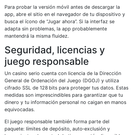
Para probar la versión móvil antes de descargar la
app, abre el sitio en el navegador de tu dispositivo y
busca el ícono de “Jugar ahora”. Si la interfaz se
adapta sin problemas, la app probablemente
mantendrá la misma fluidez.
Seguridad, licencias y
juego responsable
Un casino serio cuenta con licencia de la Dirección
General de Ordenación del Juego (DGOJ) y utiliza
cifrado SSL de 128 bits para proteger tus datos. Estas
medidas son imprescindibles para garantizar que tu
dinero y tu información personal no caigan en manos
equivocadas.
El juego responsable también forma parte del
paquete: límites de depósito, auto‑exclusión y