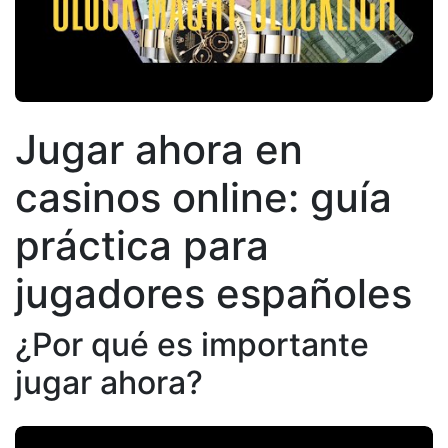
Jugar ahora en
casinos online: guía
práctica para
jugadores españoles
¿Por qué es importante
jugar ahora?