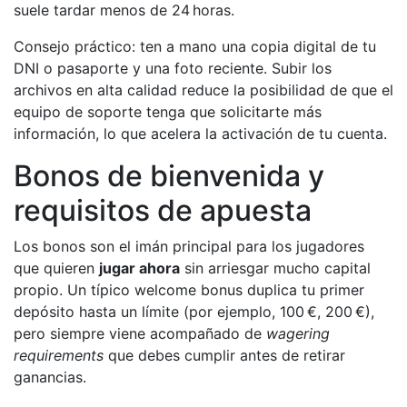
suele tardar menos de 24 horas.
Consejo práctico: ten a mano una copia digital de tu
DNI o pasaporte y una foto reciente. Subir los
archivos en alta calidad reduce la posibilidad de que el
equipo de soporte tenga que solicitarte más
información, lo que acelera la activación de tu cuenta.
Bonos de bienvenida y
requisitos de apuesta
Los bonos son el imán principal para los jugadores
que quieren
jugar ahora
sin arriesgar mucho capital
propio. Un típico welcome bonus duplica tu primer
depósito hasta un límite (por ejemplo, 100 €, 200 €),
pero siempre viene acompañado de
wagering
requirements
que debes cumplir antes de retirar
ganancias.