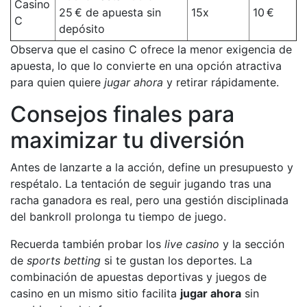
Casino
25 € de apuesta sin
15x
10 €
C
depósito
Observa que el casino C ofrece la menor exigencia de
apuesta, lo que lo convierte en una opción atractiva
para quien quiere
jugar ahora
y retirar rápidamente.
Consejos finales para
maximizar tu diversión
Antes de lanzarte a la acción, define un presupuesto y
respétalo. La tentación de seguir jugando tras una
racha ganadora es real, pero una gestión disciplinada
del bankroll prolonga tu tiempo de juego.
Recuerda también probar los
live casino
y la sección
de
sports betting
si te gustan los deportes. La
combinación de apuestas deportivas y juegos de
casino en un mismo sitio facilita
jugar ahora
sin