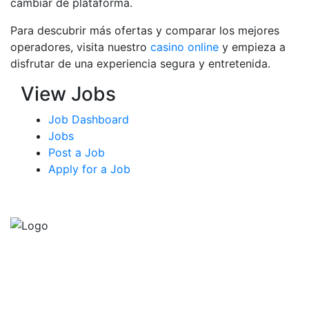
cambiar de plataforma.
Para descubrir más ofertas y comparar los mejores
operadores, visita nuestro
casino online
y empieza a
disfrutar de una experiencia segura y entretenida.
View Jobs
Job Dashboard
Jobs
Post a Job
Apply for a Job
About Coloursofgod
lorem ipsum dolor sit amet consectetur adipiscing elit
sed do eiusmod tempor incididunt ut labore et lorem