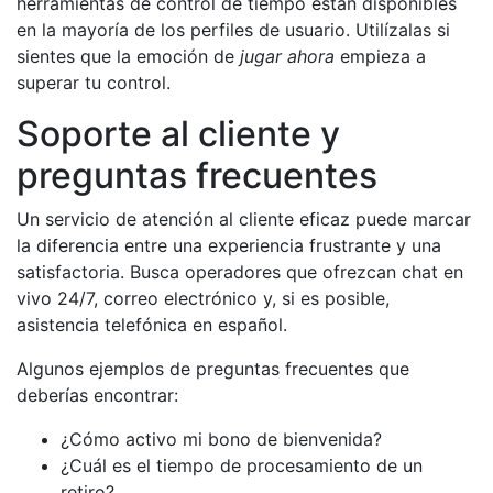
herramientas de control de tiempo están disponibles
en la mayoría de los perfiles de usuario. Utilízalas si
sientes que la emoción de
jugar ahora
empieza a
superar tu control.
Soporte al cliente y
preguntas frecuentes
Un servicio de atención al cliente eficaz puede marcar
la diferencia entre una experiencia frustrante y una
satisfactoria. Busca operadores que ofrezcan chat en
vivo 24/7, correo electrónico y, si es posible,
asistencia telefónica en español.
Algunos ejemplos de preguntas frecuentes que
deberías encontrar:
¿Cómo activo mi bono de bienvenida?
¿Cuál es el tiempo de procesamiento de un
retiro?