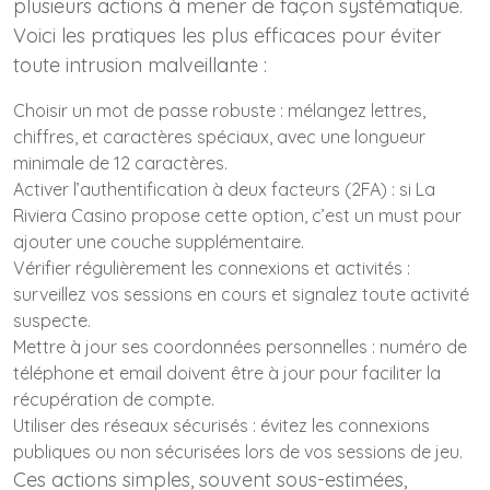
plusieurs actions à mener de façon systématique.
Voici les pratiques les plus efficaces pour éviter
toute intrusion malveillante :
Choisir un mot de passe robuste : mélangez lettres,
chiffres, et caractères spéciaux, avec une longueur
minimale de 12 caractères.
Activer l’authentification à deux facteurs (2FA) : si La
Riviera Casino propose cette option, c’est un must pour
ajouter une couche supplémentaire.
Vérifier régulièrement les connexions et activités :
surveillez vos sessions en cours et signalez toute activité
suspecte.
Mettre à jour ses coordonnées personnelles : numéro de
téléphone et email doivent être à jour pour faciliter la
récupération de compte.
Utiliser des réseaux sécurisés : évitez les connexions
publiques ou non sécurisées lors de vos sessions de jeu.
Ces actions simples, souvent sous-estimées,