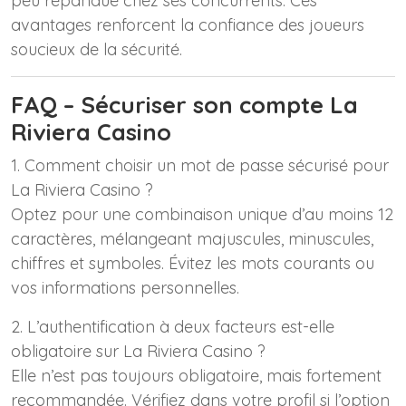
peu répandue chez ses concurrents. Ces
avantages renforcent la confiance des joueurs
soucieux de la sécurité.
FAQ – Sécuriser son compte La
Riviera Casino
1. Comment choisir un mot de passe sécurisé pour
La Riviera Casino ?
Optez pour une combinaison unique d’au moins 12
caractères, mélangeant majuscules, minuscules,
chiffres et symboles. Évitez les mots courants ou
vos informations personnelles.
2. L’authentification à deux facteurs est-elle
obligatoire sur La Riviera Casino ?
Elle n’est pas toujours obligatoire, mais fortement
recommandée. Vérifiez dans votre profil si l’option