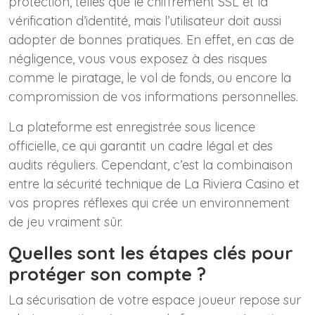
protection, telles que le chiffrement SSL et la
vérification d’identité, mais l’utilisateur doit aussi
adopter de bonnes pratiques. En effet, en cas de
négligence, vous vous exposez à des risques
comme le piratage, le vol de fonds, ou encore la
compromission de vos informations personnelles.
La plateforme est enregistrée sous licence
officielle, ce qui garantit un cadre légal et des
audits réguliers. Cependant, c’est la combinaison
entre la sécurité technique de La Riviera Casino et
vos propres réflexes qui crée un environnement
de jeu vraiment sûr.
Quelles sont les étapes clés pour
protéger son compte ?
La sécurisation de votre espace joueur repose sur