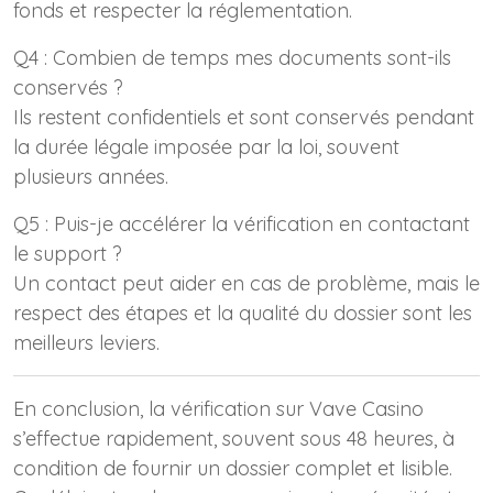
fonds et respecter la réglementation.
Q4 : Combien de temps mes documents sont-ils
conservés ?
Ils restent confidentiels et sont conservés pendant
la durée légale imposée par la loi, souvent
plusieurs années.
Q5 : Puis-je accélérer la vérification en contactant
le support ?
Un contact peut aider en cas de problème, mais le
respect des étapes et la qualité du dossier sont les
meilleurs leviers.
En conclusion, la vérification sur Vave Casino
s’effectue rapidement, souvent sous 48 heures, à
condition de fournir un dossier complet et lisible.