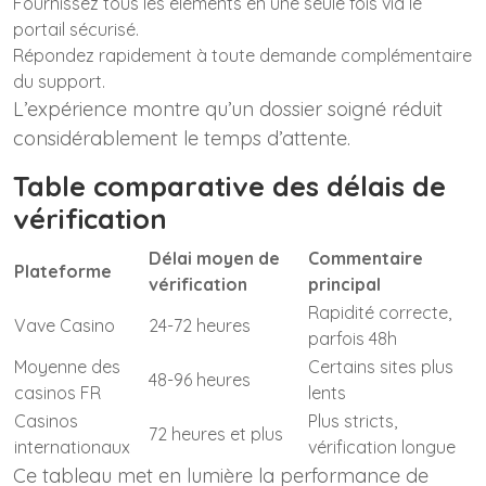
Fournissez tous les éléments en une seule fois via le
portail sécurisé.
Répondez rapidement à toute demande complémentaire
du support.
L’expérience montre qu’un dossier soigné réduit
considérablement le temps d’attente.
Table comparative des délais de
vérification
Délai moyen de
Commentaire
Plateforme
vérification
principal
Rapidité correcte,
Vave Casino
24-72 heures
parfois 48h
Moyenne des
Certains sites plus
48-96 heures
casinos FR
lents
Casinos
Plus stricts,
72 heures et plus
internationaux
vérification longue
Ce tableau met en lumière la performance de