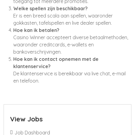
toegang tot meerdere promoties.
Welke spellen zijn beschikbaar?
Er is een breed scala aan spellen, waaronder
gokkasten, tafelspellen en live dealer spellen.
Hoe kan ik betalen?
Casino Winner accepteert diverse betaalmethoden,
waaronder creditcards, e-wallets en
bankoverschrijvingen.
Hoe kan ik contact opnemen met de
klantenservice?
De klantenservice is bereikbaar via live chat, e-mail
en telefoon.
View Jobs
Job Dashboard