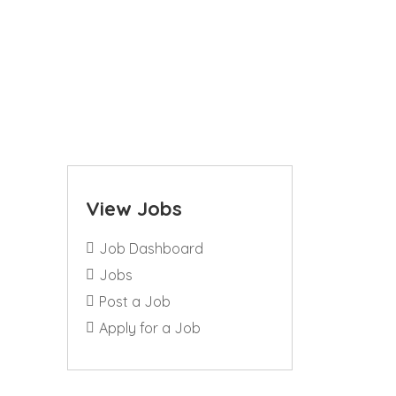
View Jobs
Job Dashboard
Jobs
Post a Job
Apply for a Job