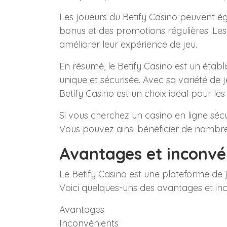
Les joueurs du Betify Casino peuvent é
bonus et des promotions régulières. Le
améliorer leur expérience de jeu.
En résumé, le Betify Casino est un établ
unique et sécurisée. Avec sa variété de j
Betify Casino est un choix idéal pour les
Si vous cherchez un casino en ligne sécur
Vous pouvez ainsi bénéficier de nombr
Avantages et inconvé
Le Betify Casino est une plateforme de j
Voici quelques-uns des avantages et inc
Avantages
Inconvénients