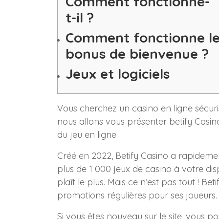
Comment fonctionne-
t-il ?
Comment fonctionne l
bonus de bienvenue ?
Jeux et logiciels
Vous cherchez un casino en ligne sécuris
nous allons vous présenter
betify
Casino
du jeu en ligne.
Créé en 2022, Betify Casino a rapidemen
plus de 1 000 jeux de casino à votre dis
plaît le plus. Mais ce n’est pas tout ! 
promotions régulières pour ses joueurs.
Si vous êtes nouveau sur le site, vous 