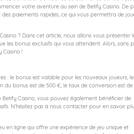
encer votre aventure au sein de Betify Casino. De pl
t des paiements rapides, ce qui vous permettra de jou
Casino ? Dans cet article, nous allons vous présenter l
ue les bonus exclusifs qui vous attendent. Alors, sans p
y Casino !
es : le bonus est valable pour les nouveaux joueurs, le
u bonus est de 500 €, le taux de conversion est de 1 
de Betify Casino, vous pouvez également bénéficier de
ifs. N’hésitez pas à nous contacter pour en savoir plu
jeu en ligne qui offre une expérience de jeu unique et