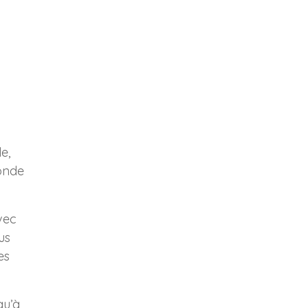
e,
monde
vec
us
es
qu’à