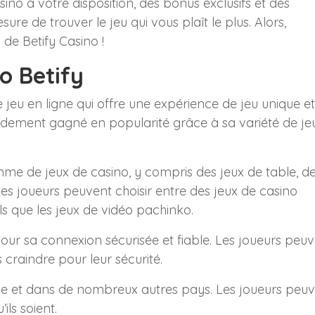
sino à votre disposition, des bonus exclusifs et des
re de trouver le jeu qui vous plaît le plus. Alors,
 de Betify Casino !
o Betify
 jeu en ligne qui offre une expérience de jeu unique et
pidement gagné en popularité grâce à sa variété de je
me de jeux de casino, y compris des jeux de table, d
Les joueurs peuvent choisir entre des jeux de casino
ls que les jeux de vidéo pachinko.
ur sa connexion sécurisée et fiable. Les joueurs peu
 craindre pour leur sécurité.
nce et dans de nombreux autres pays. Les joueurs peu
ils soient.