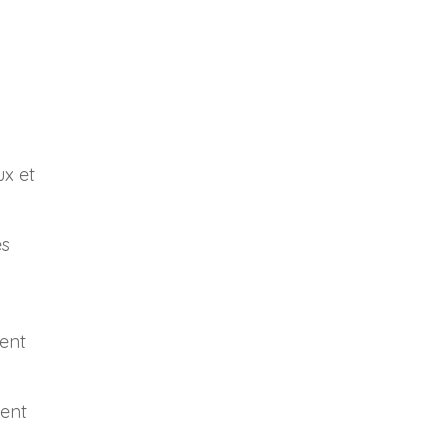
ux et
es
vent
vent