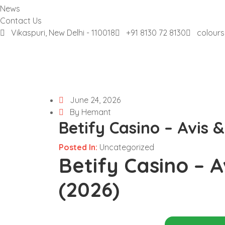
News
Contact Us
Vikaspuri, New Delhi - 110018
+91 8130 72 8130
colour
June 24, 2026
By Hemant
Betify Casino – Avis &
Posted In:
Uncategorized
Betify Casino – A
(2026)