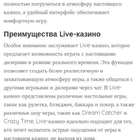
полностью погрузиться в атмосферу настоящего
казино, а удобный интерфейс обеспечивает
комфортную игру.
Преимущества Live-казино
Особое внимание заслуживает Live-казино, которое
предлагает возможность играть с настоящими
дилерами в режиме реального времени. Эта функция
позволяет создать более реалистичную и
захватывающую атмосферу игры, а также общаться с
другими игроками и дилерами через чат. В Live-
казино представлены различные настольные игры,
такие как рулетка, блэкджек, баккара и покер, а также
различные шоу-игры, такие как Dream Catcher и
Crazy Time. Live-казино идеально подходит для тех,
кто хочет испытать острые ощущения от игры в
настоящем казино, не выходя из дома.