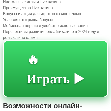
Настольные игры и Live-казино
Преимущества Live-казино
Бонусы и акции для игроков казино олимп
Условия отыгрыша бонусов
Мобильная версия и удобство использования
Перспективы развития онлайн-казино в 2024 году и
роль казино олимп
🔥
Играть ▶️
Возможности онлайн-