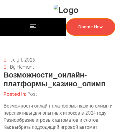
Donate Now
July 1, 2026
By Hemant
Возможности_онлайн-
платформы_казино_олимп
Posted In:
Post
Возможности онлайн-платформы казино олимп и
перспективы для опытных игроков в 2024 году
Разнообразие игровых автоматов и слотов
Как выбрать подходящий игровой автомат