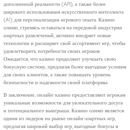
дополненной реальности (AR), а также более
широкого использования искусственного интеллекта
(AI) для персонализации игрового опыта. Казино
олимп, стремясь оставаться на передовой индустрии
азартных развлечений, активно внедряет новые
технологии и расширяет свой ассортимент игр, чтобы
удовлетворить потребности своих игроков.
Ожидается, что казино продолжит улучшать свою
бонусную систему, предлагая более выгодные условия
для своих клиентов, а также повышать уровень
безопасности и надежности своей платформы.
В заключение, онлайн-казино предоставляют игрокам
уникальные возможности для увлекательного досуга
и потенциального выигрыша. Казино олимп является
одним из лидеров на рынке онлайн-азартных игр,
предлагая широкий выбор игр, выгодные бонусы и