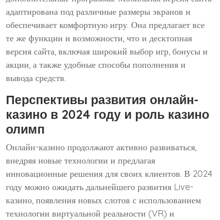
адаптирована под различные размеры экранов и
обеспечивает комфортную игру. Она предлагает все
те же функции и возможности, что и десктопная
версия сайта, включая широкий выбор игр, бонусы и
акции, а также удобные способы пополнения и
вывода средств.
Перспективы развития онлайн-
казино в 2024 году и роль казино
олимп
Онлайн-казино продолжают активно развиваться,
внедряя новые технологии и предлагая
инновационные решения для своих клиентов. В 2024
году можно ожидать дальнейшего развития Live-
казино, появления новых слотов с использованием
технологии виртуальной реальности (VR) и