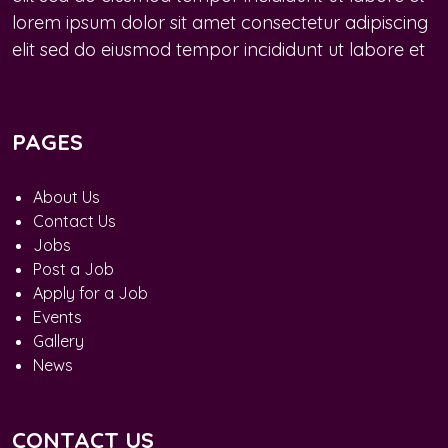
lorem ipsum dolor sit amet consectetur adipiscing
elit sed do eiusmod tempor incididunt ut labore et
PAGES
About Us
Contact Us
Jobs
Post a Job
Apply for a Job
Events
Gallery
News
CONTACT US