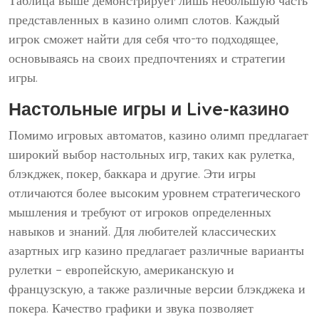
Таблица выше демонстрирует лишь небольшую часть
представленных в казино олимп слотов. Каждый
игрок сможет найти для себя что-то подходящее,
основываясь на своих предпочтениях и стратегии
игры.
Настольные игры и Live-казино
Помимо игровых автоматов, казино олимп предлагает
широкий выбор настольных игр, таких как рулетка,
блэкджек, покер, баккара и другие. Эти игры
отличаются более высоким уровнем стратегического
мышления и требуют от игроков определенных
навыков и знаний. Для любителей классических
азартных игр казино предлагает различные варианты
рулетки – европейскую, американскую и
французскую, а также различные версии блэкджека и
покера. Качество графики и звука позволяет