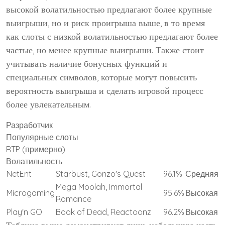
высокой волатильностью предлагают более крупные
выигрыши, но и риск проигрыша выше, в то время
как слоты с низкой волатильностью предлагают более
частые, но менее крупные выигрыши. Также стоит
учитывать наличие бонусных функций и
специальных символов, которые могут повысить
вероятность выигрыша и сделать игровой процесс
более увлекательным.
Разработчик
Популярные слоты
RTP (примерно)
Волатильность
NetEnt
Starbust, Gonzo's Quest
96.1%
Средняя
Mega Moolah, Immortal
Microgaming
95.6%
Высокая
Romance
Play'n GO
Book of Dead, Reactoonz
96.2%
Высокая