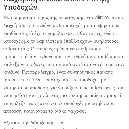
Υποδοχών
Ένα σημαντικό μέρος της στρατηγικής στο plinko είναι η
διαχείριση του κινδύνου. Οι υποδοχές με τα υψηλότερα
έπαθλα συχνά έχουν χαμηλότερες πιθανότητες, ενώ οι
υποδοχές με τα χαμηλότερα έπαθλα έχουν υψηλότερες
πιθανότητες. Οι παίκτες πρέπει να σταθμίσουν
προσεκτικά τον κίνδυνο και την πιθανή ανταμοιβή και να
επιλέξουν υποδοχές που ταιριάζουν στην ανοχή τους στον
κίνδυνο. Για παράδειγμα, ένας συντηρητικός παίκτης
μπορεί να επιλέξει να στοχεύσει σε υποδοχές με
χαμηλότερη απόδοση, για να αυξήσει τις πιθανότητές του
να κερδίσει κάτι, ενώ ένας πιο τολμηρός παίκτης μπορεί
να επιλέξει να στοχεύσει σε υποδοχές με υψηλότερη
απόδοση, παίρνοντας το ρίσκο να χάσει.
Εξετάστε την διάταξη καρφιών.