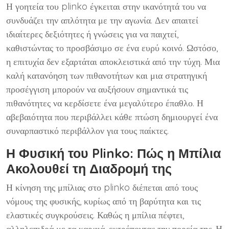
Η γοητεία του
plinko
έγκειται στην ικανότητά του να
συνδυάζει την απλότητα με την αγωνία. Δεν απαιτεί
ιδιαίτερες δεξιότητες ή γνώσεις για να παιχτεί,
καθιστώντας το προσβάσιμο σε ένα ευρύ κοινό. Ωστόσο,
η επιτυχία δεν εξαρτάται αποκλειστικά από την τύχη. Μια
καλή κατανόηση των πιθανοτήτων και μια στρατηγική
προσέγγιση μπορούν να αυξήσουν σημαντικά τις
πιθανότητες να κερδίσετε ένα μεγαλύτερο έπαθλο. Η
αβεβαιότητα που περιβάλλει κάθε πτώση δημιουργεί ένα
συναρπαστικό περιβάλλον για τους παίκτες.
Η Φυσική του Plinko: Πώς η Μπίλια
Ακολουθεί τη Διαδρομή της
Η κίνηση της μπίλιας στο plinko διέπεται από τους
νόμους της φυσικής, κυρίως από τη βαρύτητα και τις
ελαστικές συγκρούσεις. Καθώς η μπίλια πέφτει,
αλληλεπιδρά με τα καρφιά, εκτρέποντας την πορεία της. Η