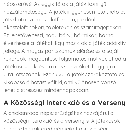
népszerűvé. Az egyik fő ok a játék könnyű
hozzáférhetősége. A játék ingyenesen letölthető és
játszható számos platformon, például
okostelefonokon, tableteken és számítógépeken.
Ez lehetővé teszi, hogy bárki, bármikor, bárhol
élvezhesse a játékot. Egy másik ok a játék addiktív
jellege. A magas pontszámok elérése és a saját
rekordok megdöntése folyamatos motivációt ad a
játékosoknak, és arra ösztönzi őket, hogy újra és
újra játsszanak. Ezenkívül a játék szórakoztató és
kikapcsoló hatást vált ki, ami különösen vonzó
lehet a stresszes mindennapokban.
A Közösségi Interakció és a Verseny
A chickenroad népszerűségéhez hozzájárul a
közösségi interakció és a verseny is. A játékosok
megoszthatják eredményeiket a közösségi