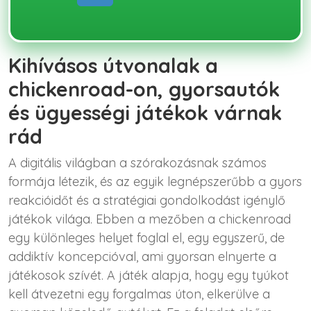
Kihívásos útvonalak a
chickenroad-on, gyorsautók
és ügyességi játékok várnak
rád
A digitális világban a szórakozásnak számos
formája létezik, és az egyik legnépszerűbb a gyors
reakcióidőt és a stratégiai gondolkodást igénylő
játékok világa. Ebben a mezőben a
chickenroad
egy különleges helyet foglal el, egy egyszerű, de
addiktív koncepcióval, ami gyorsan elnyerte a
játékosok szívét. A játék alapja, hogy egy tyúkot
kell átvezetni egy forgalmas úton, elkerülve a