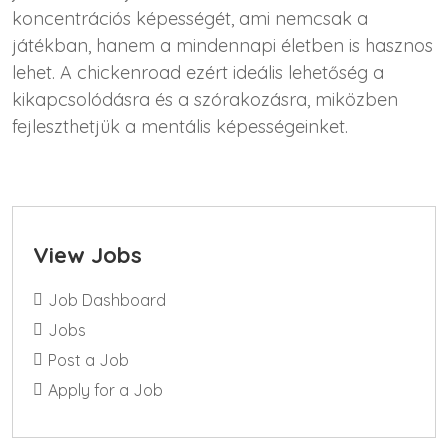
koncentrációs képességét, ami nemcsak a
játékban, hanem a mindennapi életben is hasznos
lehet. A chickenroad ezért ideális lehetőség a
kikapcsolódásra és a szórakozásra, miközben
fejleszthetjük a mentális képességeinket.
View Jobs
Job Dashboard
Jobs
Post a Job
Apply for a Job