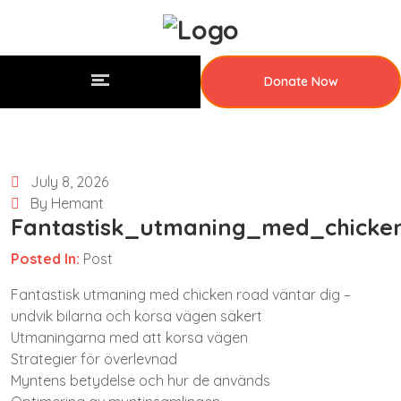
Donate Now
July 8, 2026
By Hemant
Fantastisk_utmaning_med_chicke
Posted In:
Post
Fantastisk utmaning med chicken road väntar dig –
undvik bilarna och korsa vägen säkert
Utmaningarna med att korsa vägen
Strategier för överlevnad
Myntens betydelse och hur de används