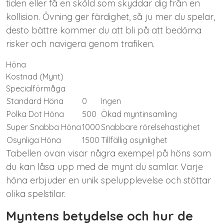
tiden eller få en sköld som skyddar dig från en
kollision. Övning ger färdighet, så ju mer du spelar,
desto bättre kommer du att bli på att bedöma
risker och navigera genom trafiken.
Höna
Kostnad (Mynt)
Specialförmåga
Standard Höna
0
Ingen
Polka Dot Höna
500
Ökad myntinsamling
Super Snabba Höna
1000
Snabbare rörelsehastighet
Osynliga Höna
1500
Tillfällig osynlighet
Tabellen ovan visar några exempel på höns som
du kan låsa upp med de mynt du samlar. Varje
höna erbjuder en unik spelupplevelse och stöttar
olika spelstilar.
Myntens betydelse och hur de